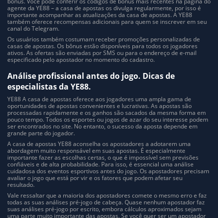
bônus. Você pode conferir os códigos de bônus mais recentes na página do
agente da YE88 – a casa de apostas os divulga regularmente, por isso é
importante acompanhar as atualizações da casa de apostas. A YE88
também oferece recompensas adicionais para quem se inscrever em seu
canal do Telegram.
Os usuários também costumam receber promoções personalizadas de
casas de apostas. Os bônus estão disponíveis para todos os jogadores
ativos. As ofertas são enviadas por SMS ou para o endereço de e-mail
especificado pelo apostador no momento do cadastro.
Análise profissional antes do jogo. Dicas de
especialistas da YE88.
YE88 A casa de apostas oferece aos jogadores uma ampla gama de
oportunidades de apostas convenientes e lucrativas. As apostas são
processadas rapidamente e os ganhos são sacados da mesma forma em
pouco tempo. Todos os esportes ou jogos de azar do seu interesse podem
ser encontrados no site. No entanto, o sucesso da aposta depende em
grande parte do jogador.
A casa de apostas YE88 aconselha os apostadores a adotarem uma
abordagem muito responsável em suas apostas. É especialmente
importante fazer as escolhas certas, o que é impossível sem previsões
confiáveis ​​e de alta probabilidade. Para isso, é essencial uma análise
cuidadosa dos eventos esportivos antes do jogo. Os apostadores precisam
avaliar o jogo que está por vir e os fatores que podem afetar seu
resultado.
Vale ressaltar que a maioria dos apostadores comete o mesmo erro e faz
todas as suas análises pré-jogo de cabeça. Quase nenhum apostador faz
suas análises pré-jogo por escrito, embora cálculos aproximados sejam
uma parte muito importante das apostas. Se você quer ser um apostador