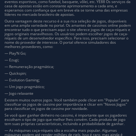
eventos esportivos, como futebol, basquete, vôlei, etc. YE88 Os serviços da
casa de apostas estão em constante aprimoramento a cada ano, e
esperamos com confiança que em breve ela se torne uma das empresas
líderes no mercado brasileiro de apostas.
Outra vantagem deste recurso é a sua rica seleção de jogos, disponíveis
em uma ampla variedade no portal. Os amantes de cassinos online podem
encontrar tudo o que precisam aqui: o site oferece jogos de caça-níqueis e
jogos originais maravilhosos. Os usuários podem escolher jogos de caça-
níqueis de um desenvolvedor específico. Para isso, precisam selecionar o
nome do provedor de interesse. O portal oferece simuladores dos
melhores provedores, como:
— Play’N Go;
— Ezugi;
— Remuneração pragmática;
— Quickspin;
— Evolution Gaming;
— Um jogo pragmático;
— Jogo relaxante
Existem muitos outros jogos. Você também pode clicar em "Popular" para
classificar os jogos de cassino por importância e clicar em "Novos Jogos"
para classificar os jogos de cassino por novidade.
Se você quer ganhar dinheiro no cassino, é importante que os jogadores
escolham o tipo de jogo que melhor lhes convém. Cada produto de jogo
tem suas próprias características, incluindo a probabilidade de ganhar.
— As máquinas caça-níqueis são a escolha mais popular. Algumas
máquinas podem até render milhões de riels. Isso é raro, mas ainda é