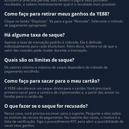
assistem a uma boa partida, eles sentem o jogo e seus possíveis
resultados, e sabem instintivamente qual é o resultado mais provável.
Como faço para retirar meus ganhos da YE88?
Clique no botão "Depósito". Vá para a guia "Retirada". Selecione o método
de pagamento apropriado.
Há alguma taxa de saque?
Apenas a taxa de transação padrão é cobrada. Ela é definida
individualmente para cada blockchain. Além disso, lembre-se de que o
valor das moedas pode mudar durante a transação.
Quais são os limites de saque?
Os valores mínimo e máximo de saque dependem do método de
pagamento escolhido.
Como faço para sacar para o meu cartão?
A YE88 não oferece um saque direto para o cartão. Você precisará
primeiro sacar para a carteira de criptomoedas e, a partir daí, enviar os
fundos para o cartão da.
O que fazer se o saque for recusado?
Nesse caso, você precisa escrever para o suporte. Pergunte a eles sobre
os motivos da recusa do pagamento. Na maioria dos casos, o motivo é a
falta de verificação. Siga o procedimento KYC para abrir a possibilidade de
sacar seus ganhos.