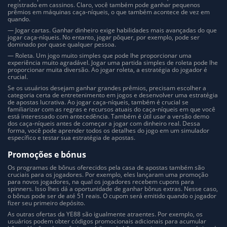
registrado em cassinos. Claro, você também pode ganhar pequenos
prêmios em máquinas caça-níqueis, o que também acontece de vez em
quando.
— Jogar cartas. Ganhar dinheiro exige habilidades mais avançadas do que
jogar caça-níqueis. No entanto, jogar pôquer, por exemplo, pode ser
dominado por quase qualquer pessoa.
— Roleta. Um jogo muito simples que pode lhe proporcionar uma
experiência muito agradável. Jogar uma partida simples de roleta pode lhe
proporcionar muita diversão. Ao jogar roleta, a estratégia do jogador é
crucial.
Se os usuários desejam ganhar grandes prêmios, precisam escolher a
categoria certa de entretenimento em jogos e desenvolver uma estratégia
de apostas lucrativa. Ao jogar caça-níqueis, também é crucial se
familiarizar com as regras e recursos atuais do caça-níqueis em que você
está interessado com antecedência. Também é útil usar a versão demo
dos caça-níqueis antes de começar a jogar com dinheiro real. Dessa
forma, você pode aprender todos os detalhes do jogo em um simulador
específico e testar sua estratégia de apostas.
Promoções e bónus
Os programas de bônus oferecidos pela casa de apostas também são
cruciais para os jogadores. Por exemplo, eles lançaram uma promoção
para novos jogadores, na qual os jogadores recebem cupons para
spinners. Isso lhes dá a oportunidade de ganhar bônus extras. Nesse caso,
o bônus pode ser de até 51 reais. O cupom será emitido quando o jogador
fizer seu primeiro depósito.
As outras ofertas da YE88 são igualmente atraentes. Por exemplo, os
usuários podem obter códigos promocionais adicionais para acumular