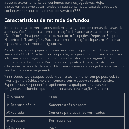
apostas extremamente convenientes para os jogadores. Hoje,
discutiremos como sacar fundos da sua conta nesta casa de apostas e
conheceremos outros recursos do serviço YE88.
Características da retirada de fundos
Somente usuários verificados podem sacar ganhos de contas de casas de
apostas. Você pode criar uma solicitação de saque acessando o menu
"Depósito". Uma janela será aberta com três opções: Depósito, Saque e
Histórico de Transações. Para criar uma solicitação, clique em "Cancelar"
e preencha os campos obrigatórios.
As informações de pagamento são necessárias para fazer depósitos na
sua conta YE88. Para fazer um depósito, os jogadores precisam copiar as
informações de pagamento, fazer uma transferência e aguardar o
recebimento dos fundos. Portanto, os requisitos de pagamento serão
diferentes para cada depósito. Os usuários não são obrigados a deixar um
feedback sobre o pagamento.
YE88 Depósitos e saques podem ser feitos no menor tempo possível. Se
tiver alguma dúvida, entre em contato com o suporte técnico do site.
Especialistas responderão rapidamente a qualquer uma das suas
perguntas, incluindo aquelas relacionadas a transações financeiras.
🎈 A marca
YE88
🚩 Retirar o bônus
Somente após a aposta
💰 Retirada
Somente para usuários verificados
💎 Depósito
Por requisitos
💥 Helpdesk
24/7